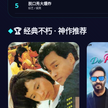
悬疑 / 罪案
4
异界少年
动漫 / 奇幻
5
脱口秀大爆炸
综艺 / 搞笑
🏆 经典不朽 · 神作推荐