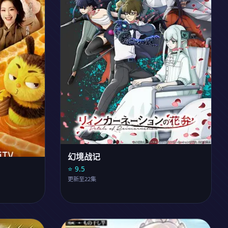
幻境战记
⭐ 9.5