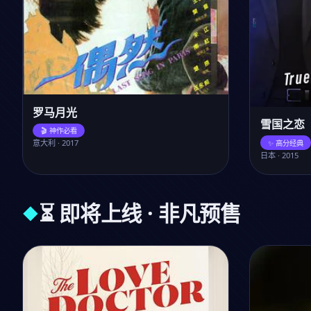
罗马月光
雪国之恋
🎬 神作必看
意大利 · 2017
✨ 高分经典
日本 · 2015
⏳ 即将上线 · 非凡预售