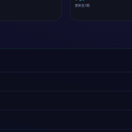
声动非凡
⭐ 9.1
更新至7期