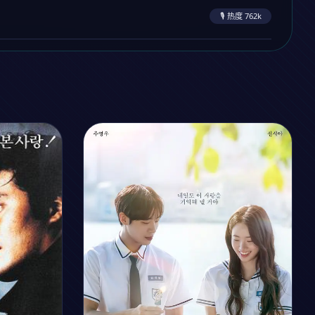
✨ 热度 894k
🎙️ 热度 762k