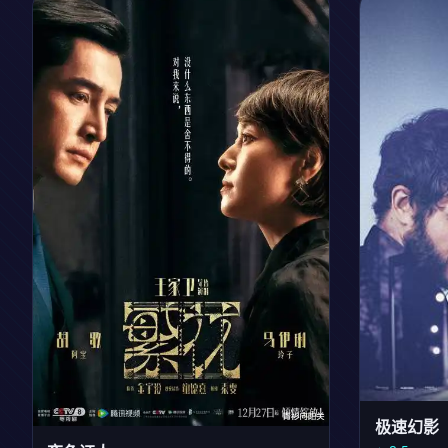
全1集
⭐ 9.0
更新至18集