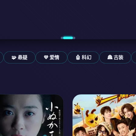
🧩 悬疑
💜 爱情
🤖 科幻
🏯 古装