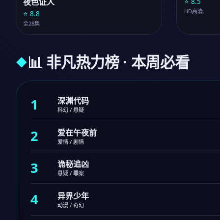
极速幻影
⭐ 8.5
夜色证人
HD高清
⭐ 8.8
全28集
📊 非凡热力榜 · 本周必看
1
深渊代码
科幻 / 悬疑
2
爱在午夜前
爱情 / 剧情
3
诡秘追凶